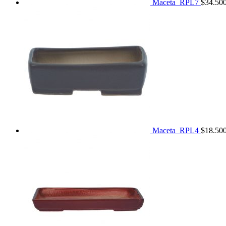
Maceta_RPL7
$
34.50
Maceta_RPL4
$
18.50