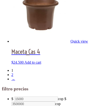
Quick view
Maceta_Cas 4
$
24.500
Add to cart
1
2
→
filtro precios
$
cop
$
cop