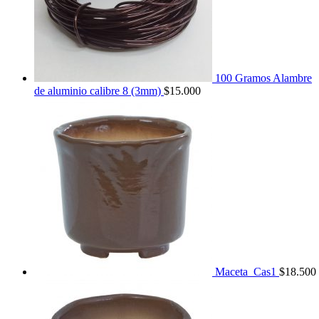
100 Gramos Alambre
de aluminio calibre 8 (3mm)
$
15.000
Maceta_Cas1
$
18.500