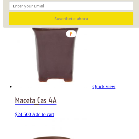
$
32.000
Add to cart
Suscribete ahora
Quick view
Maceta_Cas 4A
$
24.500
Add to cart