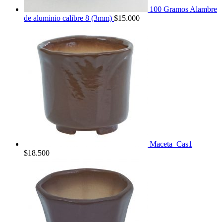
100 Gramos Alambre
de aluminio calibre 8 (3mm)
$
15.000
Maceta_Cas1
$
18.500