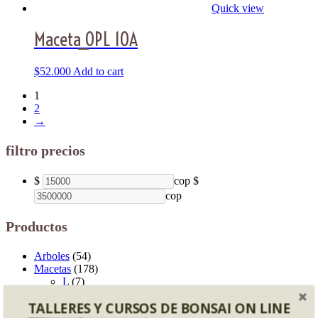
Quick view
Maceta_OPL 10A
$
52.000
Add to cart
1
2
→
filtro precios
$
cop
$
cop
Productos
Arboles
(54)
Macetas
(178)
L
(7)
OH
(33)
TALLERES Y CURSOS DE BONSAI ON LINE
OPL
(25)