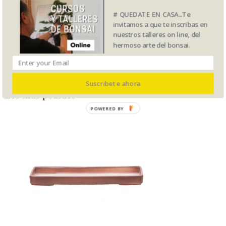
RH
(35)
RPL
(15)
# QUEDATE EN CASA...Te
SUIBAN
(6)
invitamos a que te inscribas en
T
(11)
nuestros talleres on line, del
CAS
(22)
hermoso arte del bonsai.
EX
(11)
RD
(12)
Herramientas
(6)
Fertilizantes
(6)
Suscribete ahora
Los mas pedidos