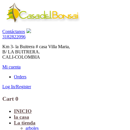
Contáctanos
3182822096
Km 3- la Buitrera # casa Villa Maria,
B/ LA BUITRERA.
CALI-COLOMBIA
Mi cuenta
Orders
Log In/Register
Cart
0
INICIO
la casa
La tienda
arboles