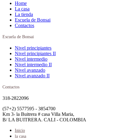
Home
La casa
La tienda
Escuela de Bonsai
Contactos
Escuela de Bonsai
Nivel principiantes
Nivel principiantes II
Nivel intermedio
Nivel intermedio II
Nivel avanzado
Nivel avanzado II
Contactos
318-2822096
(57+2) 5577595 - 3854700
Km 3- la Buitrera # casa Villa Maria,
B/ LA BUITRERA. CALI - COLOMBIA
Inicio
la casa