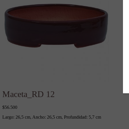
Maceta_RD 12
$
56.500
Largo: 26,5 cm, Ancho: 26,5 cm, Profundidad: 5,7 cm