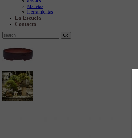
arboles
Macetas
Herramientas
La Escuela
Contacto