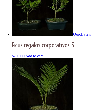
Quick view
Ficus regalos corporativos 3...
$
70.000
Add to cart