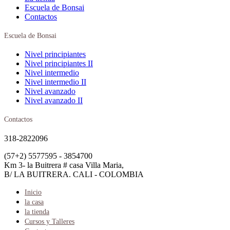
Escuela de Bonsai
Contactos
Escuela de Bonsai
Nivel principiantes
Nivel principiantes II
Nivel intermedio
Nivel intermedio II
Nivel avanzado
Nivel avanzado II
Contactos
318-2822096
(57+2) 5577595 - 3854700
Km 3- la Buitrera # casa Villa Maria,
B/ LA BUITRERA. CALI - COLOMBIA
Inicio
la casa
la tienda
Cursos y Talleres